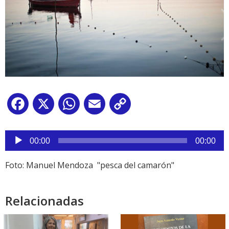
Facebook
X
WhatsApp
Email
Copy
Link
Reproductor
de
00:00
00:00
audio
Foto: Manuel Mendoza "pesca del camarón"
Relacionadas