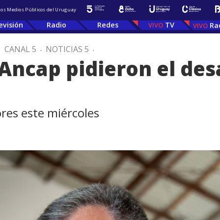
 los Medios Públicos del Uruguay
evisión
Radio
Redes
TV
Ra
.
CANAL 5
.
NOTICIAS 5
.
Ancap pidieron el desa
res este miércoles