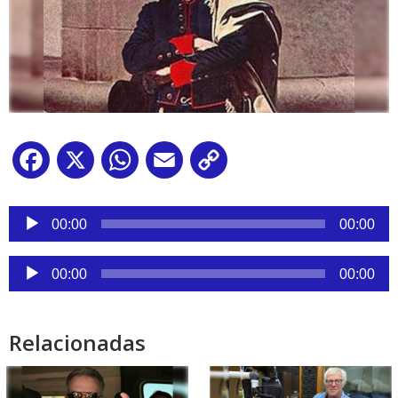
Facebook
X
WhatsApp
Email
Copy
Link
Reproductor
de
00:00
00:00
audio
Reproductor
00:00
00:00
de
audio
Relacionadas