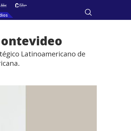
dios
Montevideo
atégico Latinoamericano de
ricana.