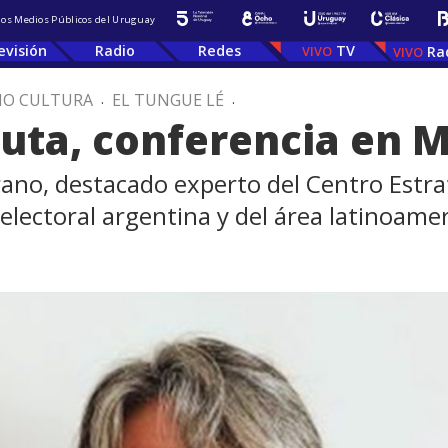
 los Medios Públicos del Uruguay
evisión
Radio
Redes
TV
Ra
IO CULTURA
.
EL TUNGUE LÉ
.
uta, conferencia en 
rano, destacado experto del Centro Estr
 electoral argentina y del área latinoame