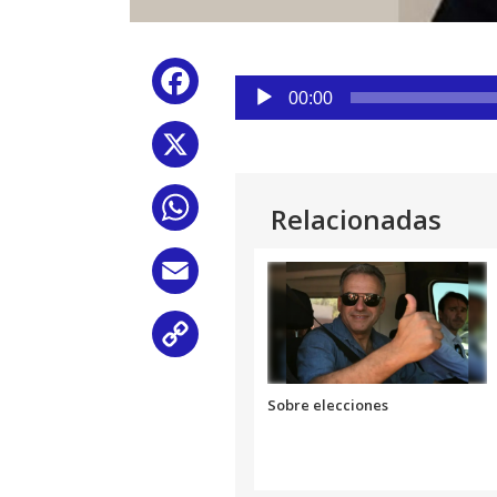
Reproductor
Facebook
de
00:00
audio
X
WhatsApp
Relacionadas
Email
Copy
Link
Sobre elecciones