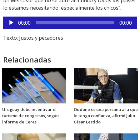
un Mercosur que no se abre al mundo y todos los países
lo estamos necesitando, especialmente los chicos”.
Reproductor
00:00
00:00
de
audio
Texto: Justos y pecadores
Relacionadas
Uruguay debe incentivar el
Oddone es una persona a la que
turismo de congresos, según
le tengo confianza, afirmó Julio
informe de Ceres
César Lestido