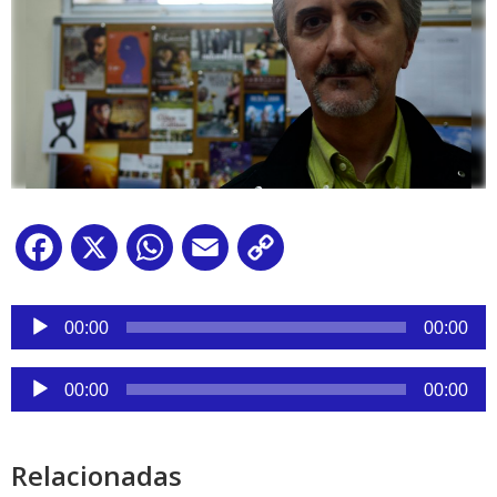
Facebook
X
WhatsApp
Email
Copy
Link
Reproductor
de
00:00
00:00
audio
Reproductor
00:00
00:00
de
audio
Relacionadas