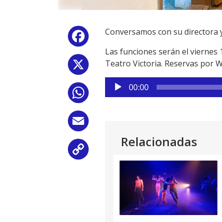
Conversamos con su directora y 
Facebook
Las funciones serán el viernes 1
Teatro Victoria. Reservas por 
X
Reproductor
00:00
WhatsApp
de
audio
Email
Relacionadas
Copy
Link