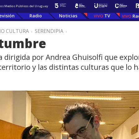
 los Medios Públicos del Uruguay
evisión
Radio
Noticias
TV
Ra
IO CULTURA
.
SERENDIPIA
.
stumbre
a dirigida por Andrea Ghuisolfi que explo
erritorio y las distintas culturas que lo 