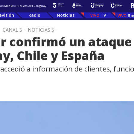
 los Medios Públicos del Uruguay
evisión
Radio
Noticias
TV
Ra
.
CANAL 5
.
NOTICIAS 5
.
 confirmó un ataque 
y, Chile y España
 accedió a información de clientes, func