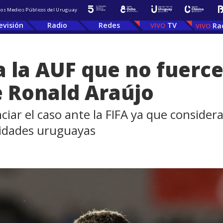
 los Medios Públicos del Uruguay
evisión
Radio
Redes
TV
Ra
a la AUF que no fuerce
e Ronald Araújo
ciar el caso ante la FIFA ya que consider
ridades uruguayas