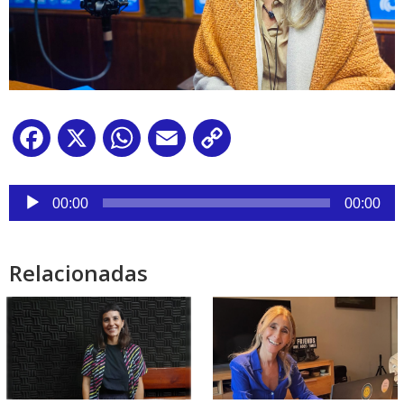
Facebook
X
WhatsApp
Email
Copy
Link
Reproductor
de
00:00
00:00
audio
Relacionadas