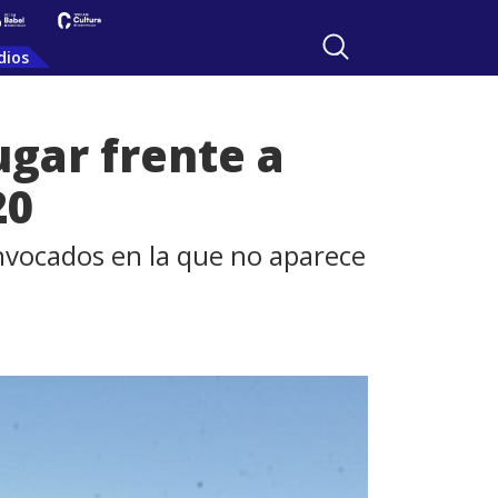
dios
ugar frente a
20
onvocados en la que no aparece