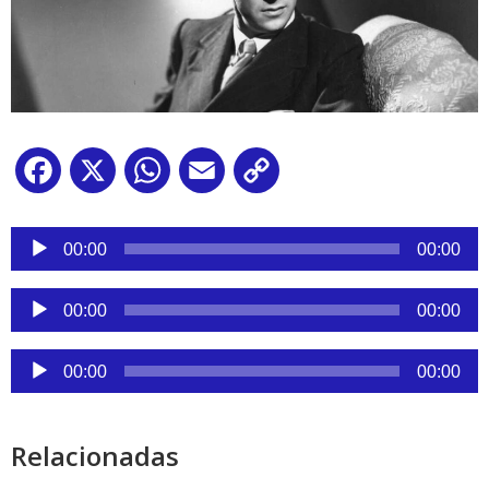
Facebook
X
WhatsApp
Email
Copy
Link
Reproductor
de
00:00
00:00
audio
Reproductor
00:00
00:00
de
audio
Reproductor
00:00
00:00
de
audio
Relacionadas