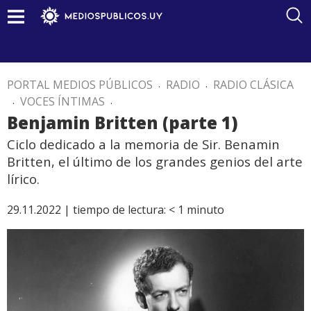
PORTAL MEDIOS PÚBLICOS
.
RADIO
.
RADIO CLÁSICA
.
VOCES ÍNTIMAS
.
Benjamin Britten (parte 1)
Ciclo dedicado a la memoria de Sir. Benamin
Britten, el último de los grandes genios del arte
lírico.
29.11.2022 |
tiempo de lectura:
< 1
minuto