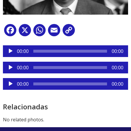
Facebook
X
WhatsApp
Email
Copy
Link
Reproductor
de
00:00
00:00
audio
Reproductor
00:00
00:00
de
audio
Reproductor
00:00
00:00
de
audio
Relacionadas
No related photos.