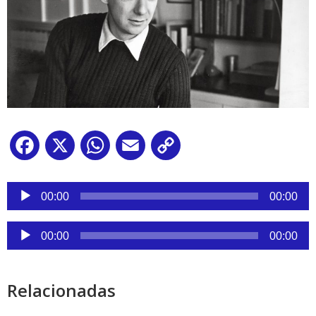
Facebook
X
WhatsApp
Email
Copy
Link
Reproductor
de
00:00
00:00
audio
Reproductor
00:00
00:00
de
audio
Relacionadas