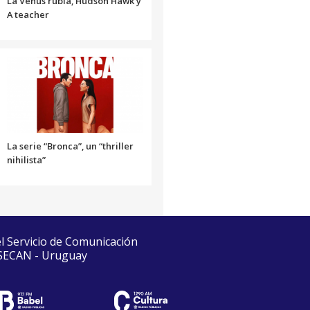
La Venus rubia, Hudson Hawk y
A teacher
La serie “Bronca”, un “thriller
nihilista”
el Servicio de Comunicación
 SECAN - Uruguay