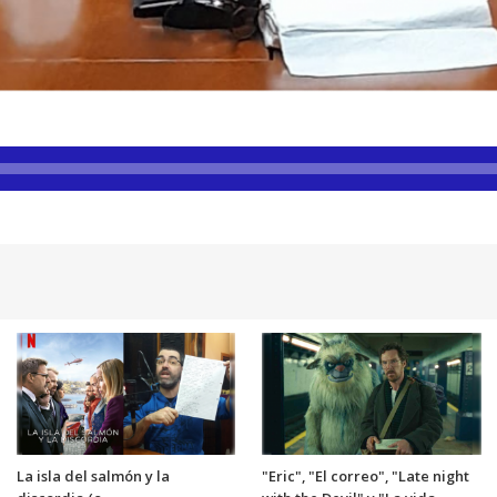
La isla del salmón y la
"Eric", "El correo", "Late night