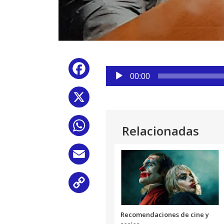
Reproductor
Facebook
de
00:00
audio
X
WhatsApp
Relacionadas
Email
Copy
Link
Recomendaciones de cine y