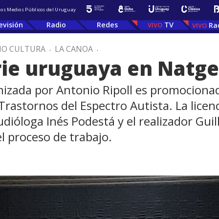
 los Medios Públicos del Uruguay
evisión
Radio
Redes
TV
Ra
IO CULTURA
.
LA CANOA
.
erie uruguaya en Natg
onizada por Antonio Ripoll es promocion
Trastornos del Espectro Autista. La licen
dióloga Inés Podestá y el realizador Guil
l proceso de trabajo.