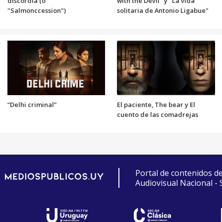
discordia (o
with the Devil" y "La vida
"Salmonccession")
solitaria de Antonio Ligabue"
“Delhi criminal”
El paciente, The bear y El
cuento de las comadrejas
Portal de contenidos d
Audiovisual Nacional -