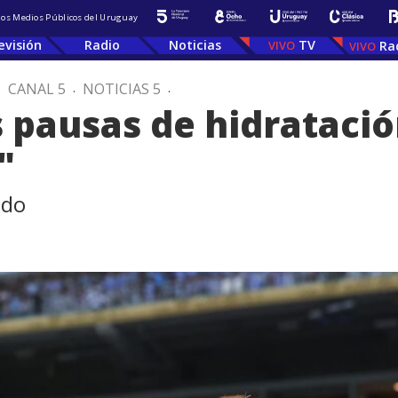
 los Medios Públicos del Uruguay
evisión
Radio
Noticias
TV
Ra
.
CANAL 5
.
NOTICIAS 5
.
as pausas de hidratació
"
ado