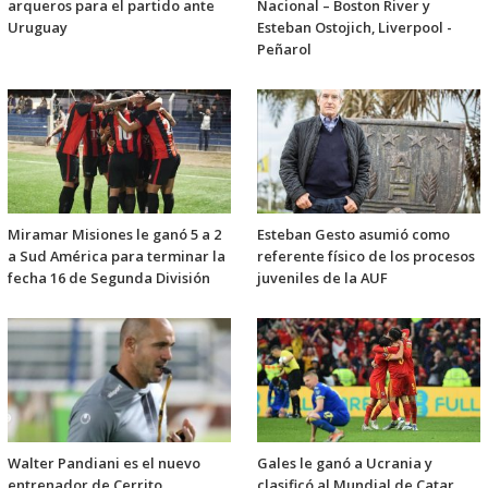
arqueros para el partido ante
Nacional – Boston River y
Uruguay
Esteban Ostojich, Liverpool -
Peñarol
Miramar Misiones le ganó 5 a 2
Esteban Gesto asumió como
a Sud América para terminar la
referente físico de los procesos
fecha 16 de Segunda División
juveniles de la AUF
Walter Pandiani es el nuevo
Gales le ganó a Ucrania y
entrenador de Cerrito
clasificó al Mundial de Catar