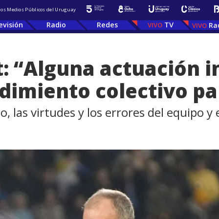
 los Medios Públicos del Uruguay
evisión
Radio
Redes
TV
Ra
t: “Alguna actuación i
dimiento colectivo pa
, las virtudes y los errores del equipo y e