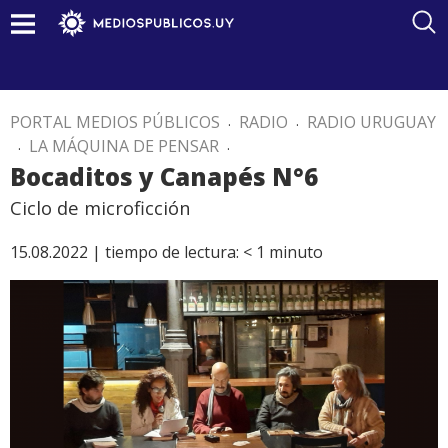
PORTAL MEDIOS PÚBLICOS
.
RADIO
.
RADIO URUGUAY
.
LA MÁQUINA DE PENSAR
.
Bocaditos y Canapés N°6
Ciclo de microficción
15.08.2022 |
tiempo de lectura:
< 1
minuto