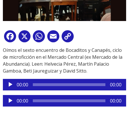
Facebook
X
WhatsApp
Email
Copy
Link
Oímos el sexto encuentro de Bocaditos y Canapés, ciclo
de microficción en el Mercado Central (ex Mercado de la
Abundancia). Leen: Helvecia Pérez, Martín Palacio
Gamboa, Beti Jaureguizar y David Sitto.
Reproductor
00:00
00:00
de
audio
Reproductor
00:00
00:00
de
audio