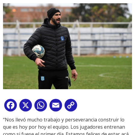
Facebook
X
WhatsApp
Email
Copy
Link
“Nos llevó mucho trabajo y perseverancia construir lo
que es hoy por hoy el equipo. Los jugadores entrenan
como si fuese el primer día. Estamos felices de estar acá