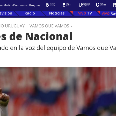
 los Medios Públicos del Uruguay
evisión
Radio
Noticias
TV
Ra
IO URUGUAY
.
VAMOS QUE VAMOS
.
es de Nacional
nado en la voz del equipo de Vamos que 