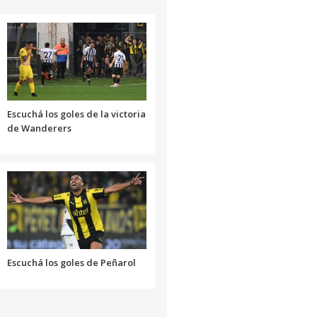
volumen.
aumentar
o
disminuir
el
volumen.
Escuchá los goles de la victoria
de Wanderers
Escuchá los goles de Peñarol