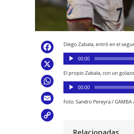
Diego Zabala, entró en el segun
Facebook
Reproductor
00:00
de
X
audio
El propio Zabala, con un golazo,
WhatsApp
Reproductor
00:00
de
audio
Email
Foto: Sandro Pereyra / GAMBA
Copy
Link
Relacionadas