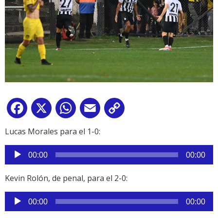
Facebook
X
WhatsApp
Email
Copy
Link
Lucas Morales para el 1-0:
Reproductor
00:00
00:00
de
audio
Kevin Rolón, de penal, para el 2-0:
Reproductor
00:00
00:00
de