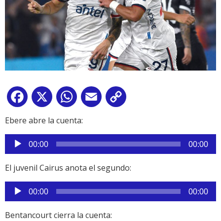
Facebook
X
WhatsApp
Email
Copy
Link
Ebere abre la cuenta:
Reproductor
00:00
00:00
de
audio
El juvenil Cairus anota el segundo:
Reproductor
00:00
00:00
de
audio
Bentancourt cierra la cuenta: