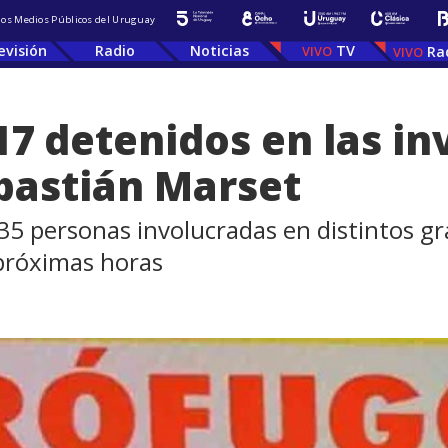
 los Medios Públicos del Uruguay
evisión
Radio
Noticias
TV
Ra
17 detenidos en las i
ebastián Marset
 35 personas involucradas en distintos gr
próximas horas