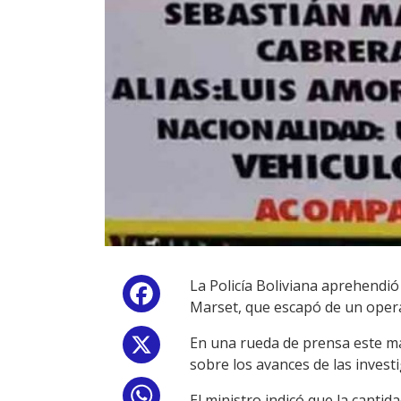
La Policía Boliviana aprehendi
Facebook
Marset, que escapó de un operati
En una rueda de prensa este mar
X
sobre los avances de las invest
WhatsApp
El ministro indicó que la canti