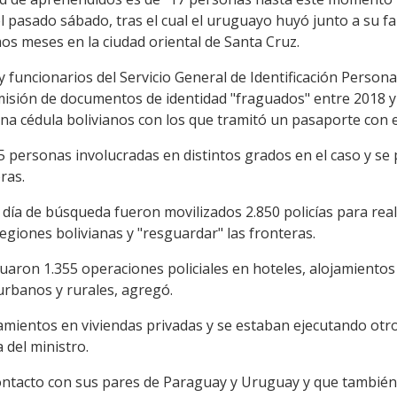
el pasado sábado, tras el cual el uruguayo huyó junto a su fa
mos meses en la ciudad oriental de Santa Cruz.
 funcionarios del Servicio General de Identificación Personal
 emisión de documentos de identidad "fraguados" entre 2018 y
una cédula bolivianos con los que tramitó un pasaporte con 
35 personas involucradas en distintos grados en el caso y s
ras.
r día de búsqueda fueron movilizados 2.850 policías para real
egiones bolivianas y "resguardar" las fronteras.
ctuaron 1.355 operaciones policiales en hoteles, alojamiento
urbanos y rurales, agregó.
amientos en viviendas privadas y se estaban ejecutando otr
 del ministro.
contacto con sus pares de Paraguay y Uruguay y que también