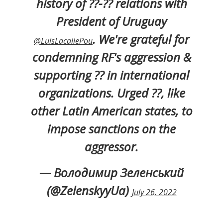
history of ??-?? relations with
President of Uruguay
. We're grateful for
@LuisLacallePou
condemning RF's aggression &
supporting ?? in international
organizations. Urged ??, like
other Latin American states, to
impose sanctions on the
aggressor.
— Володимир Зеленський
(@ZelenskyyUa)
July 26, 2022