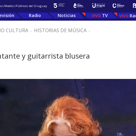
 los Medios Públicos del Uruguay
evisión
Radio
Noticias
TV
Ra
IO CULTURA
.
HISTORIAS DE MÚSICA
.
tante y guitarrista blusera