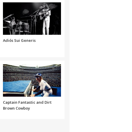
volumen.
disminuir
aumentar
el
o
volumen.
disminuir
el
volumen.
Adiós Sui Generis
Captain Fantastic and Dirt
Brown Cowboy