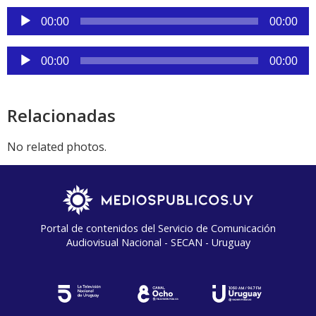
Reproductor
00:00
00:00
de
audio
Reproductor
00:00
00:00
de
audio
Relacionadas
No related photos.
Portal de contenidos del Servicio de Comunicación
Audiovisual Nacional - SECAN - Uruguay