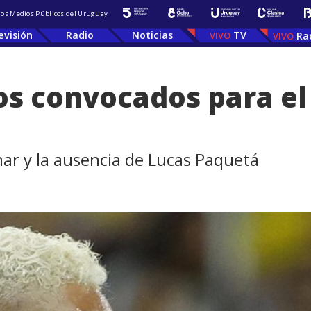
 los Medios Públicos del Uruguay
evisión
Radio
Noticias
TV
Ra
los convocados para el
ar y la ausencia de Lucas Paquetá