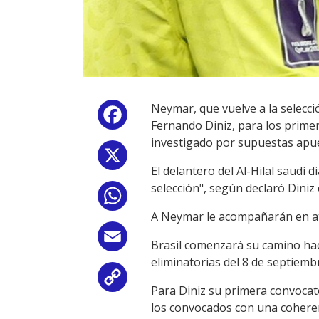
Neymar, que vuelve a la selecci
Facebook
Fernando Diniz, para los primer
investigado por supuestas apue
X
El delantero del Al-Hilal saudí 
selección", según declaró Dini
WhatsApp
A Neymar le acompañarán en at
Email
Brasil comenzará su camino hac
eliminatorias del 8 de septiembr
Copy
Para Diniz su primera convocat
los convocados con una coherenc
Link