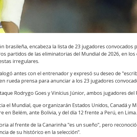
ón brasileña, encabeza la lista de 23 jugadores convocados 
os partidos de las eliminatorias del Mundial de 2026, en lo
stas irregulares.
dialogó antes con el entrenador y expresó su deseo de "escri
z en rueda prensa para anunciar a los 23 jugadores convocad
aque Rodrygo Goes y Vinícius Júnior, ambos jugadores del 
ia el Mundial, que organizarán Estados Unidos, Canadá y Mé
e en Belém, ante Bolivia, y del día 12 frente a Perú, en Lima.
oria al frente de la Canarinha "es un sueño", pero reconoci
ia de su histórico en la selección".