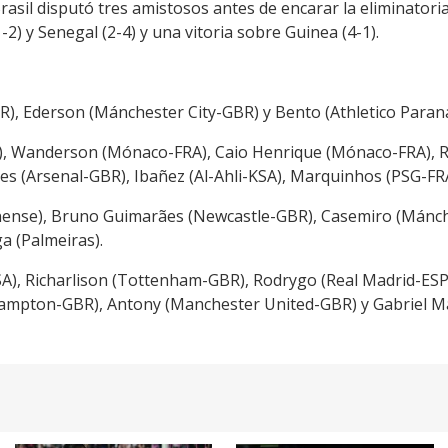
rasil disputó tres amistosos antes de encarar la eliminator
2) y Senegal (2-4) y una vitoria sobre Guinea (4-1).
BR), Ederson (Mánchester City-GBR) y Bento (Athletico Paran
A), Wanderson (Mónaco-FRA), Caio Henrique (Mónaco-FRA), 
es (Arsenal-GBR), Ibañez (Al-Ahli-KSA), Marquinhos (PSG-FRA
nense), Bruno Guimarães (Newcastle-GBR), Casemiro (Mánch
a (Palmeiras).
A), Richarlison (Tottenham-GBR), Rodrygo (Real Madrid-ESP),
mpton-GBR), Antony (Manchester United-GBR) y Gabriel Mart