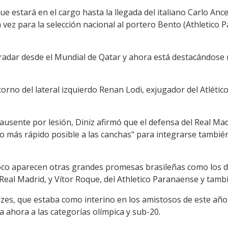
e estará en el cargo hasta la llegada del italiano Carlo Ance
 vez para la selección nacional al portero Bento (Athletico P
 radar desde el Mundial de Qatar y ahora está destacándose
torno del lateral izquierdo Renan Lodi, exjugador del Atlétic
 ausente por lesión, Diniz afirmó que el defensa del Real Ma
 más rápido posible a las canchas" para integrarse también 
oco aparecen otras grandes promesas brasileñas como los de
 Real Madrid, y Vítor Roque, del Athletico Paranaense y tamb
zes, que estaba como interino en los amistosos de este año
na ahora a las categorías olímpica y sub-20.