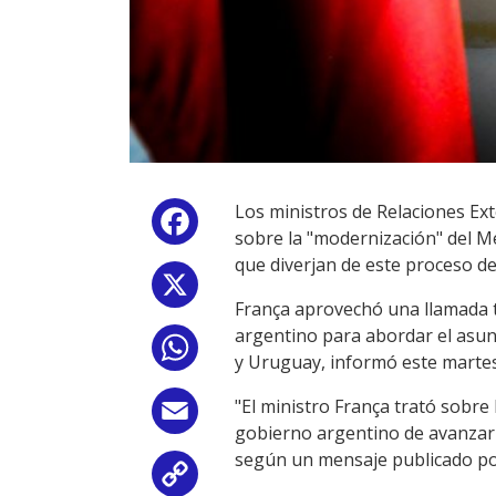
Los ministros de Relaciones Ext
Facebook
sobre la "modernización" del M
que diverjan de este proceso d
X
França aprovechó una llamada t
argentino para abordar el asun
WhatsApp
y Uruguay, informó este martes l
"El ministro França trató sobre
Email
gobierno argentino de avanzar e
según un mensaje publicado por 
Copy