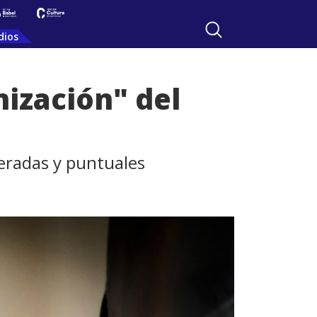
dios
ización" del
eradas y puntuales