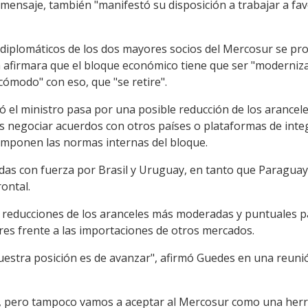
l mensaje, también "manifestó su disposición a trabajar a fa
s diplomáticos de los dos mayores socios del Mercosur se pr
 afirmara que el bloque económico tiene que ser "modernizad
ómodo" con eso, que "se retire".
ó el ministro pasa por una posible reducción de los arancel
s negociar acuerdos con otros países o plataformas de integ
imponen las normas internas del bloque.
s con fuerza por Brasil y Uruguay, en tanto que Paraguay 
ontal.
 reducciones de los aranceles más moderadas y puntuales pa
res frente a las importaciones de otros mercados.
nuestra posición es de avanzar", afirmó Guedes en una reuni
, pero tampoco vamos a aceptar al Mercosur como una herram