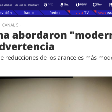
 los Medios Públicos del Uruguay
evisión
Radio
Redes
TV
Ra
.
CANAL 5
.
ina abordaron "modern
dvertencia
de reducciones de los aranceles más mod