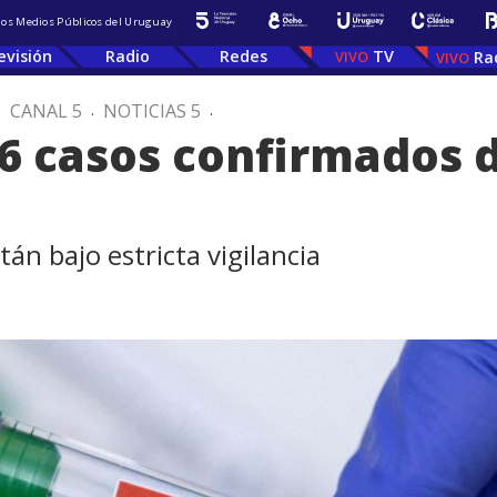
 los Medios Públicos del Uruguay
evisión
Radio
Redes
TV
Ra
.
CANAL 5
.
NOTICIAS 5
.
76 casos confirmados d
tán bajo estricta vigilancia