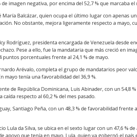
% de imagen negativa, por encima del 52,7 % que marcaba el 
é María Balcázar, quien ocupa el último lugar con apenas un
ación. No obstante, mejora ligeramente respecto a mayo, c
lcy Rodríguez, presidenta encargada de Venezuela desde ene
chazo. Pese a ello, fue la mandataria que más creció en ima
4 puntos porcentuales frente al 24,1 % de mayo.
rnardo Arévalo, completa el grupo de mandatarios peor val
n mayo tenía una favorabilidad del 36,9 %.
dente de República Dominicana, Luis Abinader, con un 54,8 %
 caída respecto al 60,2 % del mes pasado.
guay, Santiago Peña, con un 48,3 % de favorabilidad frente 
ácio Lula da Silva, se ubica en el sexto lugar con un 47,6 % d
de apoyo que tenía en mayo. Lula, quien ya gobernó el país 