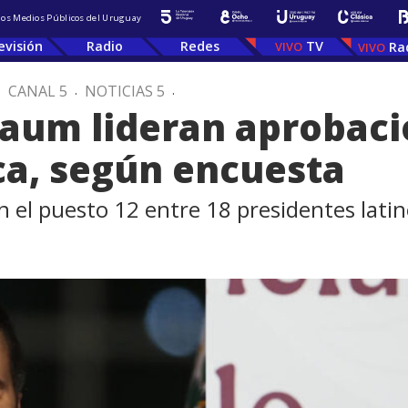
 los Medios Públicos del Uruguay
evisión
Radio
Redes
TV
Ra
.
CANAL 5
.
NOTICIAS 5
.
aum lideran aprobaci
ca, según encuesta
 el puesto 12 entre 18 presidentes lat