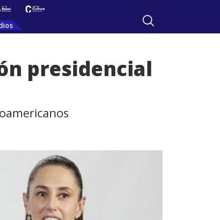
dios
ón presidencial
inoamericanos