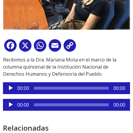
Facebook
X
WhatsApp
Email
Copy
Link
Recibimos a la Dra. Mariana Mota en el marco de la
columna quincenal de la Institución Nacional de
Derechos Humanos y Defensoría del Pueblo.
Reproductor
00:00
00:00
de
audio
Reproductor
00:00
00:00
de
audio
Relacionadas