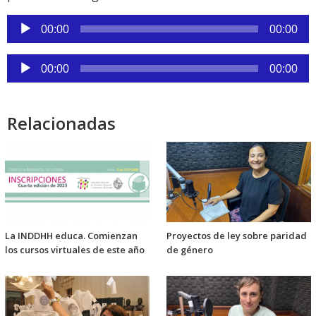
Reproductor
00:00
00:00
de
audio
Reproductor
00:00
00:00
de
audio
Relacionadas
La INDDHH educa. Comienzan
Proyectos de ley sobre paridad
los cursos virtuales de este año
de género