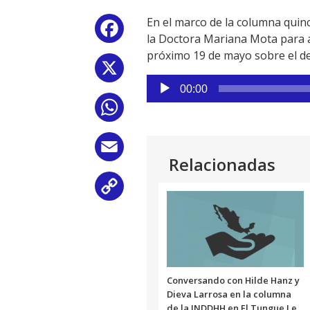
En el marco de la columna quin
Facebook
la Doctora Mariana Mota para a
próximo 19 de mayo sobre el der
X
Reproductor
00:00
de
WhatsApp
audio
Email
Relacionadas
Copy
Link
Conversando con Hilde Hanz y
Dieva Larrosa en la columna
de la INDDHH en El Tungue Le