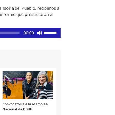
ensoría del Pueblo, recibimos a
n informe que presentaran el
Utiliza
00:00
las
teclas
de
flecha
arriba/abajo
para
aumentar
o
disminuir
el
volumen.
Convocatoria a la Asamblea
Nacional de DDHH