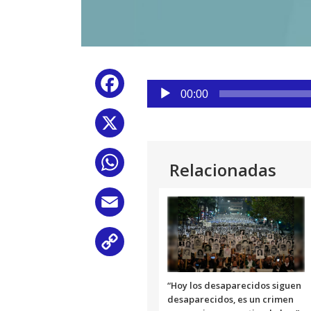
Reproductor
Facebook
de
00:00
audio
X
WhatsApp
Relacionadas
Email
Copy
Link
“Hoy los desaparecidos siguen
desaparecidos, es un crimen