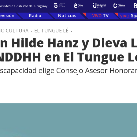
 los Medios Públicos del Uruguay
evisión
Radio
Noticias
TV
Ra
IO CULTURA
.
EL TUNGUE LÉ
.
 Hilde Hanz y Dieva L
INDDHH en El Tungue L
scapacidad elige Consejo Asesor Honorario