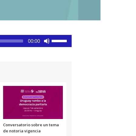
Utiliza
00:00
las
teclas
de
flecha
arriba/abajo
para
aumentar
o
disminuir
el
volumen.
Conversatorio sobre un tema
de notoria vigencia