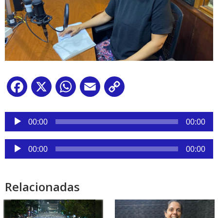
Facebook
X
WhatsApp
Email
Copy
Link
Reproductor
de
00:00
00:00
audio
Reproductor
00:00
00:00
de
audio
Relacionadas