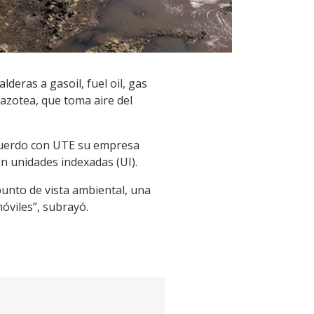
eras a gasoil, fuel oil, gas
 azotea, que toma aire del
uerdo con UTE su empresa
en unidades indexadas (UI).
 punto de vista ambiental, una
óviles”, subrayó.