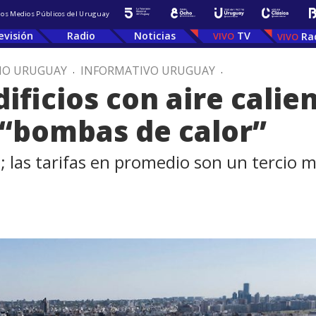
 los Medios Públicos del Uruguay
evisión
Radio
Noticias
TV
Ra
IO URUGUAY
.
INFORMATIVO URUGUAY
.
ificios con aire calie
 “bombas de calor”
le; las tarifas en promedio son un tercio