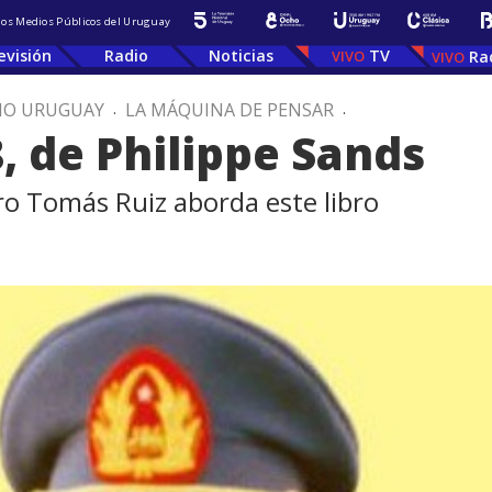
 los Medios Públicos del Uruguay
evisión
Radio
Noticias
TV
Ra
IO URUGUAY
.
LA MÁQUINA DE PENSAR
.
, de Philippe Sands
bro Tomás Ruiz aborda este libro