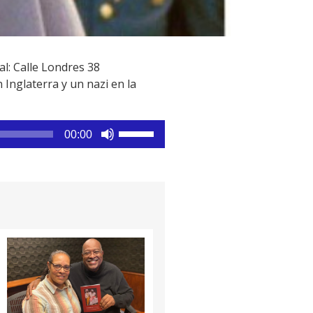
al: Calle Londres 38
Inglaterra y un nazi en la
Utiliza
00:00
las
teclas
de
flecha
arriba/abajo
para
aumentar
o
disminuir
el
volumen.