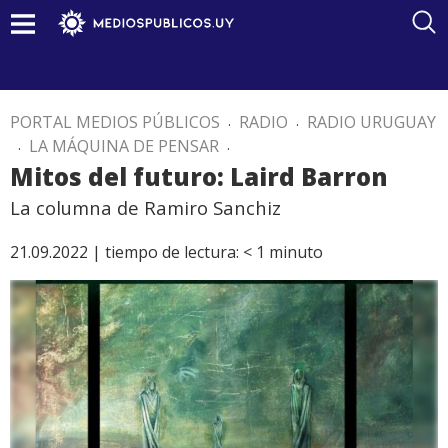
PORTAL MEDIOS PÚBLICOS
.
RADIO
.
RADIO URUGUAY
.
LA MÁQUINA DE PENSAR
.
Mitos del futuro: Laird Barron
La columna de Ramiro Sanchiz
21.09.2022 |
tiempo de lectura:
< 1
minuto