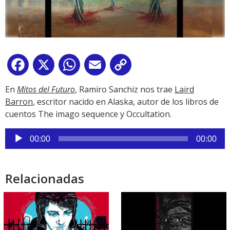
Facebook
X
WhatsApp
Email
Copy
Link
En
Mitos del Futuro
, Ramiro Sanchiz nos trae
Laird
Barron
, escritor nacido en Alaska, autor de los libros de
cuentos The imago sequence y Occultation.
Reproductor
00:00
00:00
de
audio
Relacionadas