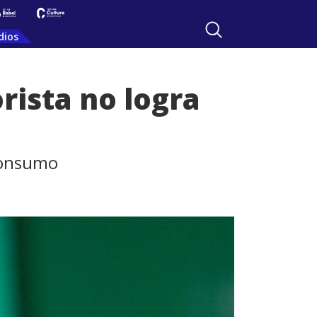
dios
rista no logra
consumo