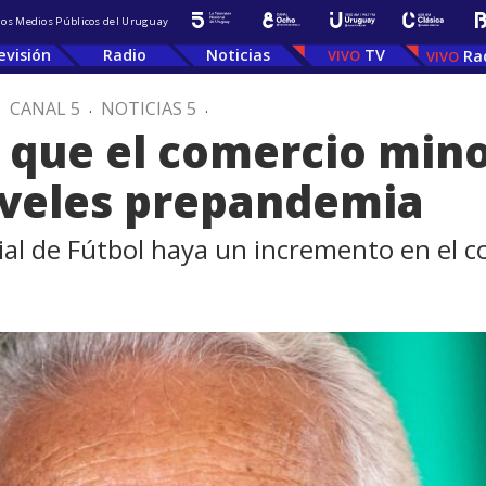
 los Medios Públicos del Uruguay
evisión
Radio
Noticias
TV
Ra
.
CANAL 5
.
NOTICIAS 5
.
que el comercio mino
iveles prepandemia
al de Fútbol haya un incremento en el 