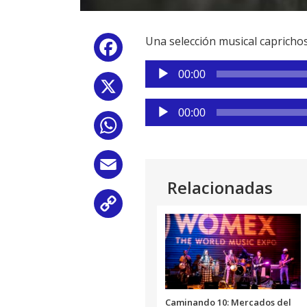
Una selección musical caprichos
Facebook
Reproductor
00:00
de
X
audio
Reproductor
00:00
de
WhatsApp
audio
Email
Relacionadas
Copy
Link
Caminando 10: Mercados del