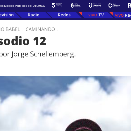
 los Medios Públicos del Uruguay
evisión
Radio
Redes
TV
Ra
IO BABEL
.
CAMINANDO
.
sodio 12
por Jorge Schellemberg.