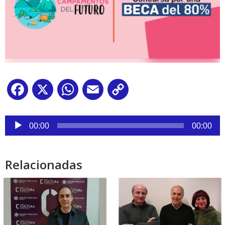
Facebook
X
WhatsApp
Email
Copy
Link
Reproductor
de
00:00
00:00
audio
Relacionadas