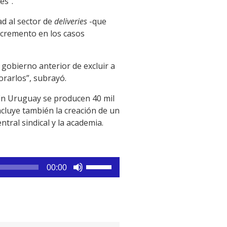
es”.
ad al sector de
deliveries
-que
ncremento en los casos
 gobierno anterior de excluir a
orarlos”, subrayó.
 En Uruguay se producen 40 mil
incluye también la creación de un
tral sindical y la academia.
Utiliza
00:00
las
teclas
de
flecha
arriba/abajo