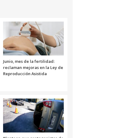
para
aumentar
o
disminuir
el
volumen.
Junio, mes de la fertilidad:
reclaman mejoras en la Ley de
Reproducción Asistida