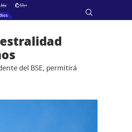
dios
estralidad
ños
dente del BSE, permitirá