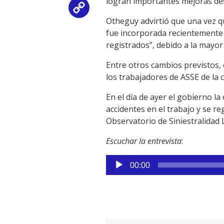
logran importantes mejoras desd
Copy
Otheguy advirtió que una vez qu
Link
fue incorporada recientemente 
registrados”, debido a la mayor 
Entre otros cambios previstos, 
los trabajadores de ASSE de la 
En el día de ayer el gobierno 
accidentes en el trabajo y se re
Observatorio de Siniestralidad L
Escuchar la entrevista
:
Reproductor
00:00
de
audio