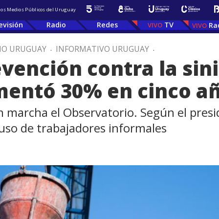
 los Medios Públicos del Uruguay
evisión
Radio
Redes
TV
Ra
IO URUGUAY
.
INFORMATIVO URUGUAY
.
ención contra la sini
mentó 30% en cinco a
n marcha el Observatorio. Según el presi
luso de trabajadores informales