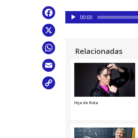
Reproductor
Facebook
de
00:00
audio
X
WhatsApp
Relacionadas
Email
Copy
Link
Hija de Ruta