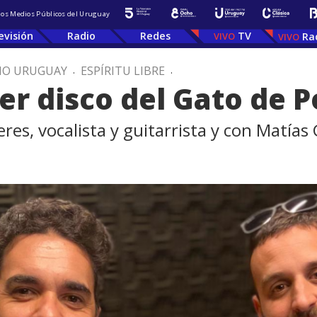
 los Medios Públicos del Uruguay
evisión
Radio
Redes
TV
Ra
IO URUGUAY
.
ESPÍRITU LIBRE
.
mer disco del Gato de 
s, vocalista y guitarrista y con Matías 