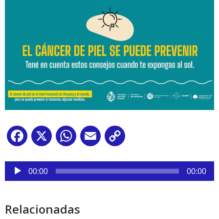
Facebook
X
WhatsApp
Email
Copy
Link
Reproductor
de
00:00
00:00
audio
Relacionadas