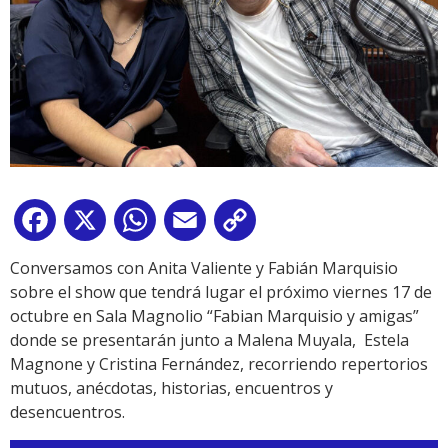
Facebook
X
WhatsApp
Email
Copy
Link
Conversamos con Anita Valiente y Fabián Marquisio
sobre el show que tendrá lugar el próximo viernes 17 de
octubre en Sala Magnolio “Fabian Marquisio y amigas”
donde se presentarán junto a Malena Muyala, Estela
Magnone y Cristina Fernández, recorriendo repertorios
mutuos, anécdotas, historias, encuentros y
desencuentros.