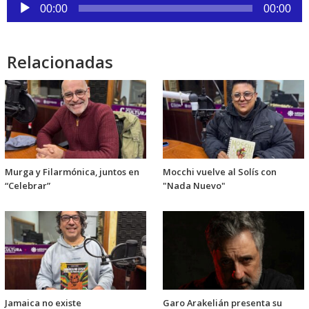
Reproductor
00:00
00:00
de
audio
Relacionadas
Murga y Filarmónica, juntos en
Mocchi vuelve al Solís con
“Celebrar”
"Nada Nuevo"
Jamaica no existe
Garo Arakelián presenta su