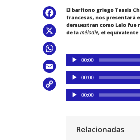
El barítono griego Tassis Ch
Facebook
francesas, nos presentará e
demuestran como Lalo fue mu
X
de la
mélodie
, el equivalente
WhatsApp
Reproductor
00:00
de
Email
audio
Reproductor
00:00
de
Copy
audio
Reproductor
00:00
Link
de
audio
Relacionadas