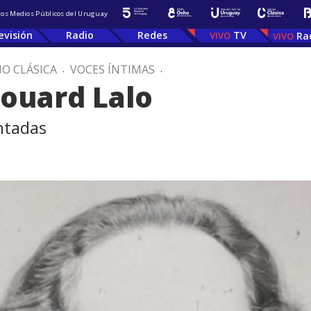
 los Medios Públicos del Uruguay
evisión
Radio
Redes
TV
Ra
IO CLÁSICA
.
VOCES ÍNTIMAS
.
ouard Lalo
ntadas