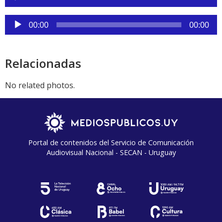
de
audio
Reproductor
00:00
00:00
de
audio
Relacionadas
No related photos.
Portal de contenidos del Servicio de Comunicación
Audiovisual Nacional - SECAN - Uruguay