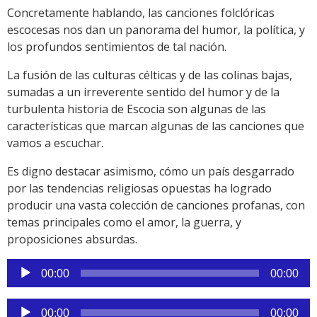
Concretamente hablando, las canciones folclóricas
escocesas nos dan un panorama del humor, la política, y
los profundos sentimientos de tal nación.
La fusión de las culturas célticas y de las colinas bajas,
sumadas a un irreverente sentido del humor y de la
turbulenta historia de Escocia son algunas de las
características que marcan algunas de las canciones que
vamos a escuchar.
Es digno destacar asimismo, cómo un país desgarrado
por las tendencias religiosas opuestas ha logrado
producir una vasta colección de canciones profanas, con
temas principales como el amor, la guerra, y
proposiciones absurdas.
Reproductor
00:00
00:00
de
audio
Reproductor
00:00
00:00