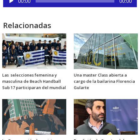
00:00
00:00
de
audio
Relacionadas
Las selecciones femenina y
Una master Class abierta a
masculina de Beach Handball
cargo de la bailarina Florencia
Sub 17 participaran del mundial
Gularte