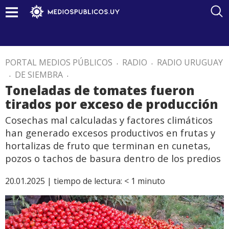
PORTAL MEDIOS PÚBLICOS
.
RADIO
.
RADIO URUGUAY
.
DE SIEMBRA
.
Toneladas de tomates fueron
tirados por exceso de producción
Cosechas mal calculadas y factores climáticos
han generado excesos productivos en frutas y
hortalizas de fruto que terminan en cunetas,
pozos o tachos de basura dentro de los predios
20.01.2025 |
tiempo de lectura:
< 1
minuto